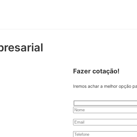
resarial
Fazer cotação!
cê tem assistência 24h,
Iremos achar a melhor opção p
os especiais. Assim, nós
 e você, do seu sucesso.
s