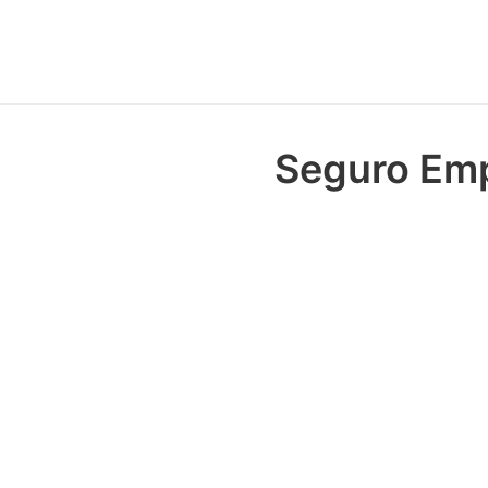
Seguro Emp
Sobre
Com o Seguro Empresarial, vo
diversas coberturas e descont
cuidamos das suas conquistas
Coberturas
básica
– Incêndio